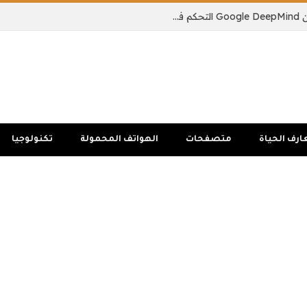
يمكن لنموذج الذكاء الاصطناعي الجديد من Google DeepMind التحكم في جسم الروبوت بالكامل
ارف الحياة
متصفحات
الهواتف المحمولة
تكنولوجيا