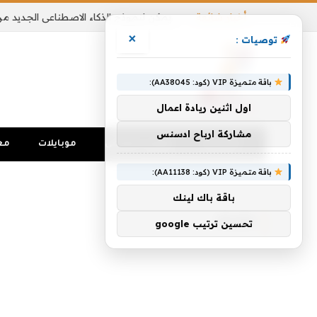
أخبار شائعة
×
توصيات :
باقة متميزة VIP (كود: AA38045):
اول اثنين ريادة اعمال
مشاركة ارباح ادسنس
الرئيسية
تواصل اجتماعي
موبايلات
مع
باقة متميزة VIP (كود: AA11138):
الرئيسية
»
Roam
باقة باك لينك
ROAM
تحسين ترتيب google