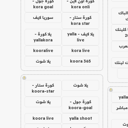
كورة اون لاين -
كورة جول -
kora goal
kora onli
الباك
كورة ستار -
سوريا لايف
ك
kora star
 كلينك
يلا لايف - yalla
يلا كورة -
2
yallakora
live
لعرب
kooralive
kora live
koora 365
يلا شوت
اك لينك
!
يلا شوت
كورة ستار -
!
koora-star
yall
كورة جول -
يلا شوت
مباشر
koora-goal
koora live
yalla shoot
وت