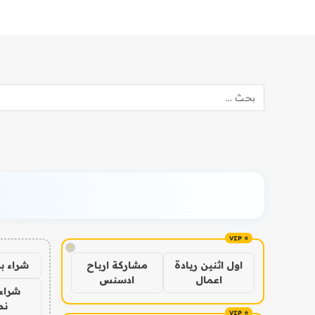
!
شراء ب
اول اثنين ريادة
مشاركة ارباح
اعمال
ادسنس
شراء 
نص