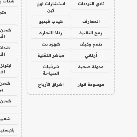
شدات بب
نادي الترددات
استشارات اون
لاين
متجر 
المعارف
هيدب فيديو
شحن يل
رمح التقنية
رذاذ التجارة
اق
طعم وكيف
شهود نت
شدات
اق
أركاني
مباشر التقنية
ايتونز
مدونة صحبة
شرقيات
اق
السياحة
شحن 
موسوعة انوار
اشراق الأرباح
بب
شحن يل
شعبية
بلايستي