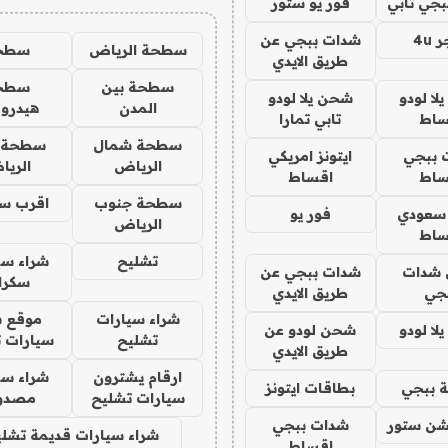
جي تابي
فور يو ستور
4u
شدات ببجي عن
سطحة الرياض
سطح
طريق الايدي
سطحة بين
سطح
ا لودو
شحن يلا لودو
المدن
هيدرو
ساط
تابي تمارا
سطحة شمال
سطحة 
 ببجي
ايتونز امريكي
الرياض
الري
ساط
اقساط
سطحة جنوب
اقرب س
 سعودي
فور يو
الرياض
ساط
تشليح
شراء سي
شدات
شدات ببجي عن
سكرا
جي
طريق الايدي
شراء سيارات
موقع ش
ا لودو
شحن لودو عن
تشليح
سيارات 
طريق الايدي
ارقام يشترون
شراء سي
 ببجي
بطاقات ايتونز
سيارات تشليح
مصدو
شن ستور
شدات ببجي
شراء سيارات قديمة تشلي
اقساط