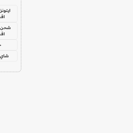
ايتونز
اق
شحن يل
اق
ح
شاي 