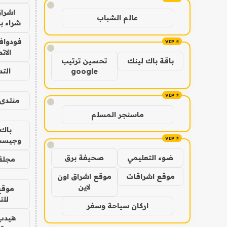
!
اشراق
عالم الشباب
شراء با
فودوافو
!
الات
باقة باك لينك
تحسين ترتيب
الت
google
منتدى 
!
ماسنجر المسلم
باك 
وجيست
!
ضوء التعليمي
صحيفة برق
مجلة 
موقع اشراقات
موقع اشراق اون
لاين
موقع
للت
اركان سياحة وسفر
هيدب