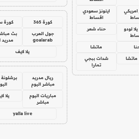
 امريكي
ايتونز سعودي
ساط
اقساط
كورة 365
كورة س
ا لودو
حناء شعر
جول العرب
بث مباشر
ساط
goalarab
مدريد ا
نا
ماتشا
يلا لايف
ماتشا
شدات ببجي
تمارا
ريال مدريد
برشلونة 
مباشر اليوم
اليو
مباريات اليوم
يلا لا
مباشر
yalla live