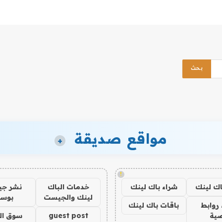
مواقع صديقة
+
!
اك لينك
شراء باك لينك
خدمات الباك
نشر ج
لينك والجيست
بوس
روابط
باقات باك لينك
ية
guest post
سوق ال