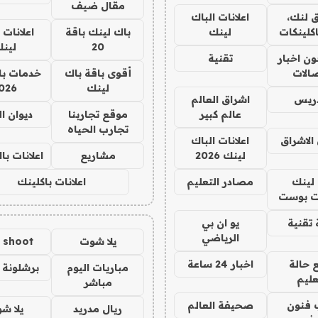
مقال ضيف
 لنك،
اعلانات الباك
كلينكات
لينك
باك لينك باقة
اعلانات 
20
لين
ن اخبار
تقنية
صالات
أقوى باقة باك
خدمات با
لينك
026
دريس
اشراق العالم
عالم كبير
موقع تجاربنا
ديوان ا
تجارب الحياه
الاشراق
اعلانات الباك
لينك 2026
مشاريع
اعلانات ب
لينك
مصادر التعليم
اعلانات باكلينك
 بوست
تقنية
يو ان بي
الرياضي
يلا شوت
a shoot
 حالة
اخبار 24 ساعة
مباريات اليوم
برشلونة 
عليم
مباشر
 فنون
صحيفة العالم
ريال مدريد
يلا ش