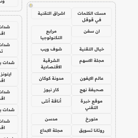
وتر
!
مسك الكلمات
اشراق التقنية
في قوقل
شدات
ان سفن
مرابع
اق
التكنولوجيا
شدات
خيال التقنية
شوف ويب
تم
مجلة الاسهم
الشرقية
شدات بب
الاقتصادية
ايتونز
عالم الايفون
مدونة كوكان
اق
صحيفة نهج
كار نيوز
شدات
اق
موقع خبرة
أناقة أنثى
التقني
شدات بب
متورخ
مدسن
شدات
اق
روتانا تسويق
مجلة الابداع