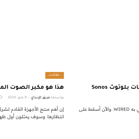
، مقالات،
هذا هو مكبر الصوت المحمول am 2
بواسطة
فريق الإبداع
8 مايو، 2024
اعجبني ال Sonos Roam الأصلي يكفي لمنحه 9/10، توصي به WIRED. والآن أسقط على
انتظارها. وسوف يمثلون أول ظه