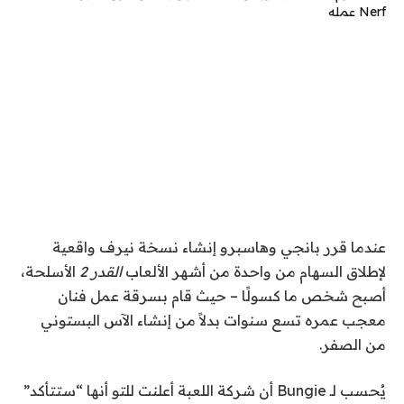
عندما قرر بانجي وهاسبرو إنشاء نسخة نيرف واقعية
لإطلاق السهام من واحدة من أشهر الألعاب
القدر 2
الأسلحة،
أصبح شخص ما كسولًا – حيث قام بسرقة عمل فنان
معجب عمره تسع سنوات بدلاً من إنشاء الآس البستوني
من الصفر.
يُحسب لـ Bungie أن شركة اللعبة أعلنت للتو أنها “ستتأكد”