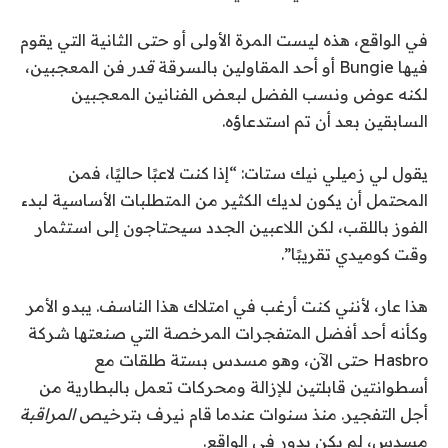
في الواقع، هذه ليست المرة الأولى أو حتى الثانية التي يقوم
فيها Bungie أو أحد المقاولين بالسرقة
قدر
فن المعجبين،
لكنه عوض ونسب الفضل لبعض الفنانين المعجبين
السابقين بعد أن تم استدعاؤه.
يقول لي زميلي نيك ستات: “إذا كنت لاعبًا حاليًا، فمن
المحتمل أن يكون لديك الكثير من المتطلبات الأساسية لبدء
الفوز باللقب، لكن اللاعبين الجدد سيحتاجون إلى استثمار
وقت كوميدي تقريبًا”.
هذا عار، لأنني كنت أرغب في امتلاك هذا الناسف. يبدو الأمر
وكأنه أحد أفضل المتفجرات المرخصة التي صنعتها شركة
Hasbro حتى الآن، وهو مسدس بستة طلقات مع
أسطوانتين قابلتين للإزالة ومحركات تعمل بالبطارية من
أجل التفجير. منذ سنوات عندما قام نيرف بترخيص
المراقبة
مسدس، لم يكن يدور في الواقع.