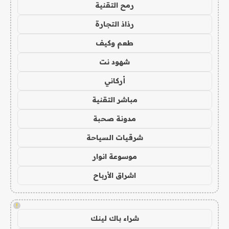
رمح التقنية
رذاذ التجارة
طعم وكيف
شهود نت
أركاني
مباشر التقنية
مدونة صحبة
شرقيات السياحة
موسوعة انوار
اشراق الأرباح
!
شراء باك لينك