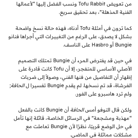
من تعويض Tofu Rabbit ونسب الفضل إليها “لأعمالها
الفنية المذهلة”، بعد تحقيق سريع.
كما ترون في أمثلة Tofu أدناه، فهذه حالة نسخ واضحة
بشكل لا يصدق، على الرغم من التغييرات التي أجراها فنانو
Bungie أو Hasbro على الناسف.
في حين قد يفترض المرء أن Bungie تمتلك التصميم
الأصلي الأساسي للمتفجر، إلا أن Tofu كانت قادرة على
إظهار أن التفاصيل من فنها الفني، وصولاً إلى ضربات
الفرشاة، قد تم نسخها. لم يقدم Bungie تفسيرا ل
الحافة
;
ولم ترد هاسبرو على الفور.
ولكن قال التوفو أمس
الحافة
أن Bungie كانت بالفعل
“مهذبة ومشجعة” في الرسائل الخاصة، قائلة إنها تأمل
في حل الوضع قريبًا، نظرًا لأن Bungie تعاملت مع
مشكلات مماثلة في الماضي.