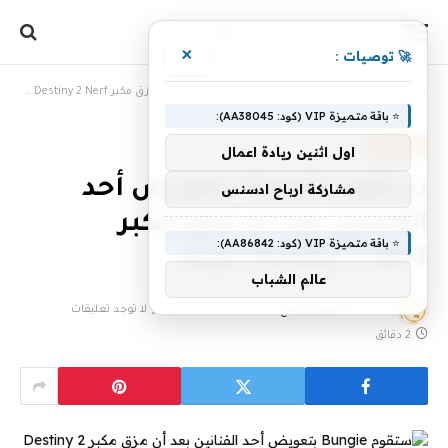
×
🚀 توصيات :
الرئيسية
»
ستقوم Bungie بتعويض أحد الفنانين بعد أن مزق مكبر Destiny 2 Nerf عمله
⭐ باقة متميزة VIP (كود: AA38045):
، مقالات،
اول اثنين ريادة اعمال
ستقوم Bungie بتعويض أحد
مشاركة ارباح ادسنس
الفنانين بعد أن مزق مكبر
⭐ باقة متميزة VIP (كود: AA86842):
Destiny 2 Nerf عمله
عالم الشباب
بواسطة
فريق الإبداع
14 سبتمبر، 2024
لا توجد تعليقات
2 دقائق