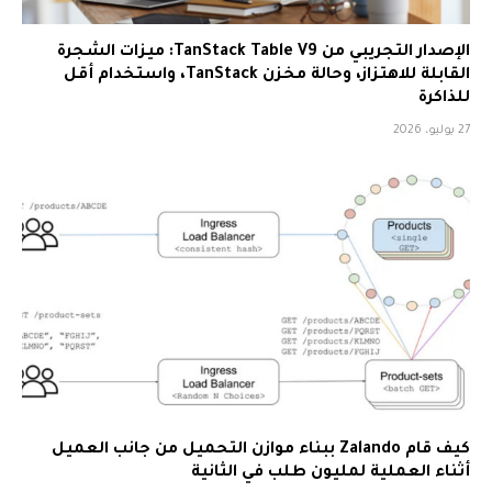
الإصدار التجريبي من TanStack Table V9: ميزات الشجرة
القابلة للاهتزاز، وحالة مخزن TanStack، واستخدام أقل
للذاكرة
27 يوليو، 2026
كيف قام Zalando ببناء موازن التحميل من جانب العميل
أثناء العملية لمليون طلب في الثانية