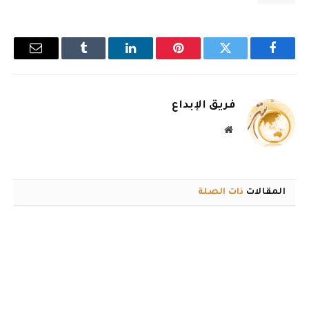
فيسبوك
تويتر
بينتيريست
لينكدإن
Tumblr
البريد
الإلكترو
فريق الإبداع
موقع
الويب
المقالات
ذات الصلة