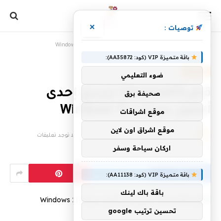
×
توصيات :
الرئيسية
»
قام ChromeOS بنسخ إحدى أفضل ميزات Windows 11
باقة متميزة VIP (كود: AA35872):
، مقالات،
ضوء التعليمي
قام ChromeOS بنسخ إحدى
صحيفة برق
أفضل ميزات Windows 11
موقع اشراقات
موقع اشراق اون لاين
بواسطة
فريق الإبداع
6 سبتمبر، 2024
لا توجد تعليقات
اركان سياحة وسفر
2 دقائق
باقة متميزة VIP (كود: AA11138):
باقة باك لينك
تحسين ترتيب google