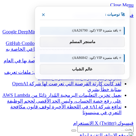
Close Menu
×
🚀 توصيات :
فيسبوك
X (Twitter)
الانستغرام
أخبار شائعة
⭐ باقة متميزة VIP (كود: AA26790):
يمكن لنموذج الذكاء الاصطناعي الجديد من Google DeepMind
التحكم في جسم الروبوت بالكامل
ماسنجر المسلم
جلسات مكدسة وطلبات السحب في تطبيق GitHub Copilot
يعيد تطبيق Friend إطلاق قلادة الذكاء الاصطناعي الخاصة به
بمكبر صوت يتحدث إليك، مقابل ضعف السعر
⭐ باقة متميزة VIP (كود: AA86842):
لن تقوم LinkedIn بتوسيع مراكز البيانات الخاصة بها في العام
المقبل
عالم الشباب
تطوير البرمجيات بمساعدة الذكاء الاصطناعي: ملفات تعريف
الفريق وقدراته لوضع الأبحاث موضع التنفيذ
لقد كانت كارثة القرصنة التي تعرضت لها شركة OpenAI
بمثابة خطأ بشري
يعمل تخزين التعليمات البرمجية المُدار ذاتيًا من AWS Lambda
على رفع حصة الحساب، وليس الحد الأقصى لحجم الوظيفة
تدافع شركة xAI في اللحظة الأخيرة لوقف قانون مكافحة
التعري في مينيسوتا
فيسبوك
X (Twitter)
الانستغرام