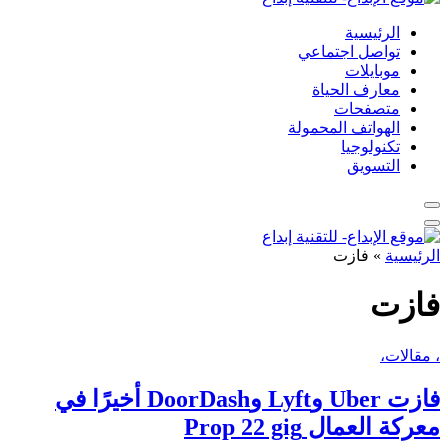
الرئيسية
تواصل اجتماعي
موبايلات
معارف الحياة
متصفحات
الهواتف المحمولة
تكنولوجيا
التسويق
الرئيسية
»
فازت
فازت
، مقالات،
فازت Uber وLyft وDoorDash أخيرًا في
معركة العمال Prop 22 gig