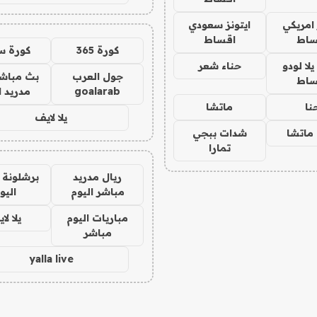
 امريكي
ايتونز سعودي
ساط
اقساط
كورة 365
كورة س
ا لودو
حناء شعر
جول العرب
بث مباشر
ساط
goalarab
مدريد ا
نا
ماتشا
يلا لايف
ماتشا
شدات ببجي
تمارا
ريال مدريد
برشلونة 
مباشر اليوم
اليو
مباريات اليوم
يلا لا
مباشر
yalla live