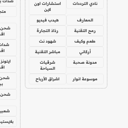
شدات بب
نادي الترددات
استشارات اون
لاين
متجر 
المعارف
هيدب فيديو
شحن يل
رمح التقنية
رذاذ التجارة
اق
طعم وكيف
شهود نت
شدات
اق
أركاني
مباشر التقنية
ايتونز
مدونة صحبة
شرقيات
اق
السياحة
شحن 
موسوعة انوار
اشراق الأرباح
بب
شحن يل
شعبية
بلايستي