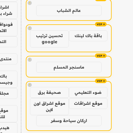
!
اشراق
عالم الشباب
شراء با
فودوافو
!
الات
باقة باك لينك
تحسين ترتيب
الت
google
منتدى 
!
ماسنجر المسلم
باك 
وجيست
!
ضوء التعليمي
صحيفة برق
مجلة 
موقع اشراقات
موقع اشراق اون
لاين
موقع
للت
اركان سياحة وسفر
هيدب