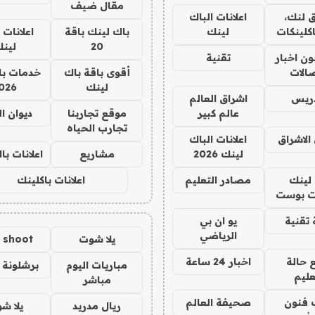
مقال ضيف
 لنك،
اعلانات الباك
كلينكات
لينك
باك لينك باقة
اعلانات 
20
لين
ن اخبار
تقنية
صالات
أقوى باقة باك
خدمات با
لينك
026
دريس
اشراق العالم
عالم كبير
موقع تجاربنا
ديوان ا
تجارب الحياه
الاشراق
اعلانات الباك
لينك 2026
مشاريع
اعلانات ب
لينك
مصادر التعليم
اعلانات باكلينك
 بوست
تقنية
يو ان بي
الرياضي
يلا شوت
a shoot
 حالة
اخبار 24 ساعة
مباريات اليوم
برشلونة 
عليم
مباشر
 فنون
صحيفة العالم
ريال مدريد
يلا ش