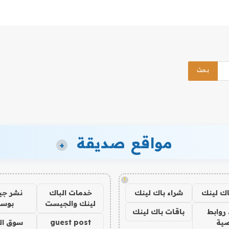
مواقع صديقة
+
!
اك لينك
شراء باك لينك
خدمات الباك
نشر ج
لينك والجيست
بوس
روابط
باقات باك لينك
ية
guest post
سوق ال