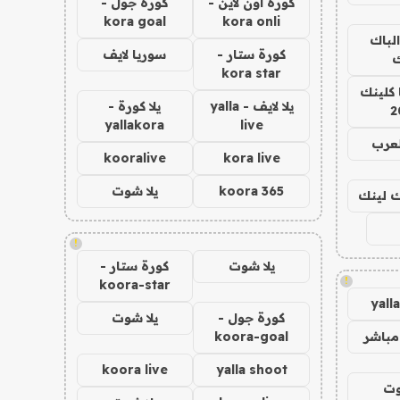
كورة اون لاين -
كورة جول -
kora goal
kora onli
الباك
كورة ستار -
سوريا لايف
ك
kora star
 كلينك
يلا لايف - yalla
يلا كورة -
2
yallakora
live
لعرب
kooralive
kora live
koora 365
يلا شوت
اك لينك
!
يلا شوت
كورة ستار -
!
koora-star
yall
كورة جول -
يلا شوت
مباشر
koora-goal
koora live
yalla shoot
وت