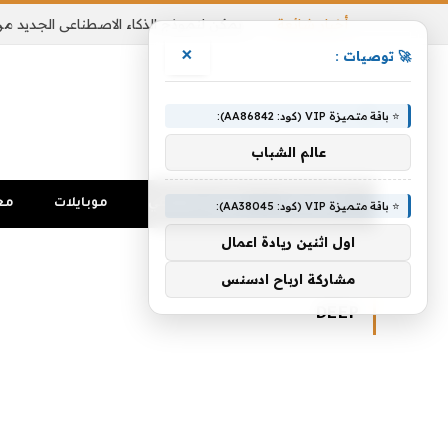
أخبار شائعة
×
🚀 توصيات :
⭐ باقة متميزة VIP (كود: AA86842):
عالم الشباب
الرئيسية
تواصل اجتماعي
موبايلات
مع
⭐ باقة متميزة VIP (كود: AA38045):
اول اثنين ريادة اعمال
الرئيسية
»
Deep
مشاركة ارباح ادسنس
DEEP