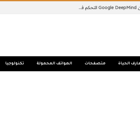
يمكن لنموذج الذكاء الاصطناعي الجديد من Google DeepMind التحكم في جسم الروبوت بالكامل
ارف الحياة
متصفحات
الهواتف المحمولة
تكنولوجيا