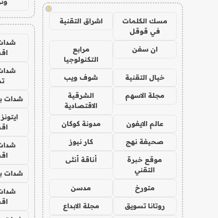
وتر
!
مسك الكلمات
اشراق التقنية
في قوقل
شدات
ان سفن
مرابع
اق
التكنولوجيا
شدات
خيال التقنية
شوف ويب
تم
مجلة الاسهم
الشرقية
شدات بب
الاقتصادية
ايتونز
عالم الايفون
مدونة كوكان
اق
صحيفة نهج
كار نيوز
شدات
اق
موقع خبرة
أناقة أنثى
التقني
شدات بب
متورخ
مدسن
شدات
اق
روتانا تسويق
مجلة الابداع