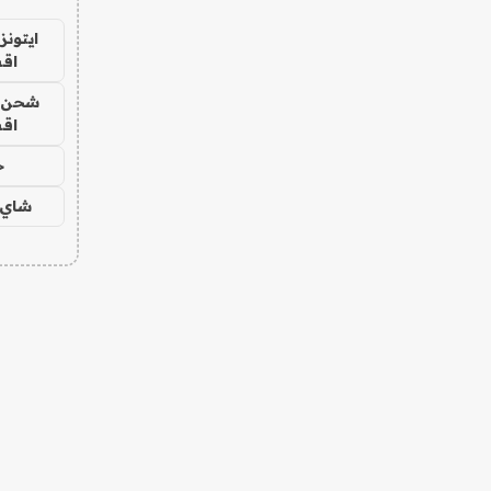
ايتونز
اق
شحن يل
اق
ح
شاي 