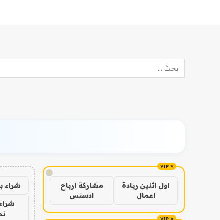
!
شراء ب
اول اثنين ريادة
مشاركة ارباح
اعمال
ادسنس
شراء 
نص